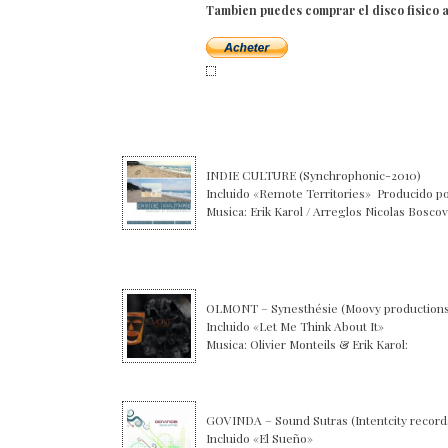
Tambien puedes comprar el disco fisico 
INDIE CULTURE (Synchrophonic-2010)
Incluido «Remote Territories» Producido p
Musica: Erik Karol / Arreglos Nicolas Boscov
OLMONT – Synesthésie (Moovy production
Incluido «Let Me Think About It»
Musica: Olivier Monteils & Erik Karol:
GOVINDA – Sound Sutras (Intentcity recor
Incluido «El Sueño»