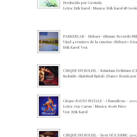
Producido por Govinda
Letra: Erik Karol / Musica: Erik Karol & Govi
PARKERLAB – Eïsbaer -(Sismic Records/SM 
Vinyl 4 remixes de la cancion «Eïsbaer» (Gr
Erik Karol: Voz
CIRQUE DU SOLEIL – Solarium Delirium (
Incluido «Spiritual Spiral» (Dance Remix p
Cirque SALTO NATALE – Chamäleon – 200
Letra: Guy Caron / Musica: Scott Price
Voz: Erik Karol
CIRQUE DU SOLEIL – Best Of (CDSMC 2002