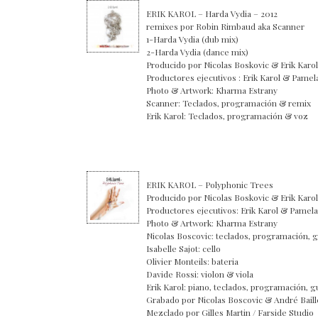
ERIK KAROL – Harda Vydia – 2012
remixes por Robin Rimbaud aka Scanner
1-Harda Vydia (dub mix)
2-Harda Vydia (dance mix)
Producido por Nicolas Boskovic & Erik Karol
Productores ejecutivos : Erik Karol & Pamel
Photo & Artwork: Kharma Estrany
Scanner: Teclados, programación & remix
Erik Karol: Teclados, programación & voz
ERIK KAROL – Polyphonic Trees
Producido por Nicolas Boskovic & Erik Karol
Productores ejecutivos: Erik Karol & Pamel
Photo & Artwork: Kharma Estrany
Nicolas Boscovic: teclados, programación, gu
Isabelle Sajot: cello
Olivier Monteils: bateria
Davide Rossi: violon & viola
Erik Karol: piano, teclados, programación, g
Grabado por Nicolas Boscovic & André Baill
Mezclado por Gilles Martin / Farside Studio