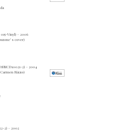
nda
015-Vinyl) – 2006
auzone’ s cover)
CDSMCD10021-2) – 2004
or Carmen Rizzo)
2
2-2) – 2002