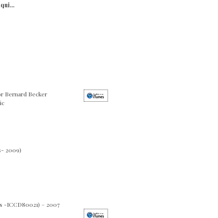
aqui…
or Bernard Becker
ic
s- 2009)
ds -ICCD80021) – 2007