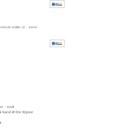
09026-63559-2) – 2000
r – 1998
ik Karol & Eric Signor
z