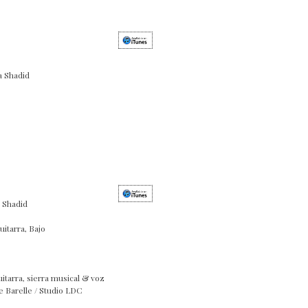
a Shadid
a Shadid
itarra, Bajo
uitarra, sierra musical & voz
e Barelle / Studio LDC