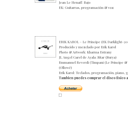
Jean Le Henaff: Bajo
EK: Guitarras, programación & voz
ERIK KAROL – Le Principe (EK Darklight-20
Producido y mezclado por Erik Karol
Photo & Artwork: Kharma Estrany
JL Angel Garel de Ayala: Sitar (Surya)
Emmanuel Reverdi (Timpani (Le Principe & 
(Ollowé)
Erik Karol: Teclados, programación, piano, 
Tambien puedes comprar el disco fisico 