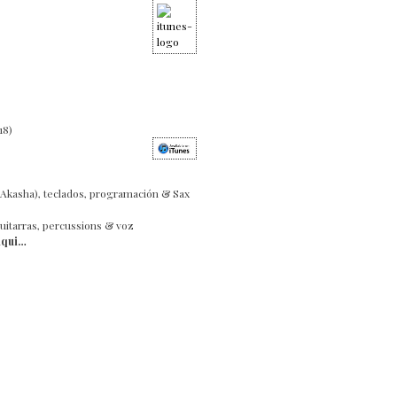
18)
Akasha), teclados, programación & Sax
guitarras, percussions & voz
aqui…