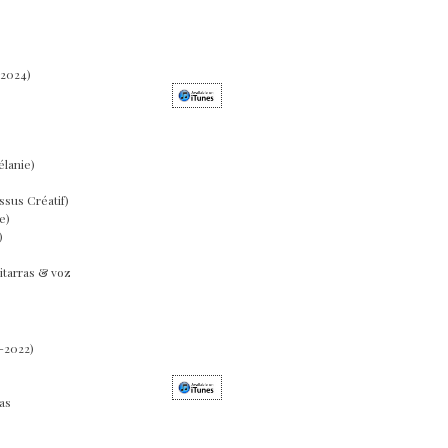
-2024)
élanie)
sus Créatif)
e)
)
uitarras & voz
-2022)
as