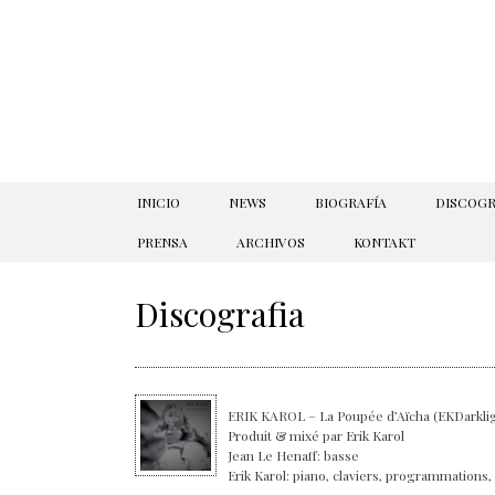
SKIP TO CONTENT
INICIO
NEWS
BIOGRAFÍA
DISCOGR
PRENSA
ARCHIVOS
KONTAKT
Discografia
ERIK KAROL – La Poupée d’Aïcha (EKDarkli
Produit & mixé par Erik Karol
Jean Le Henaff: basse
Erik Karol: piano, claviers, programmations, 