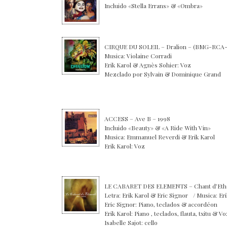
Incluido «Stella Errans» & «Ombra»
CIRQUE DU SOLEIL – Dralion – (BMG-RCA-
Musica: Violaine Corradi
Erik Karol & Agnès Sohier: Voz
Mezclado por Sylvain & Dominique Grand
ACCESS – Ave B – 1998
Incluido «Beauty» & «A Ride With Vin»
Musica: Emmanuel Reverdi & Erik Karol
Erik Karol: Voz
LE CABARET DES ELEMENTS – Chant d’Ethe
Letra: Erik Karol & Eric Signor / Musica: Er
Eric Signor: Piano, teclados & accordéon
Erik Karol: Piano , teclados, flauta, txitu & Vo
Isabelle Sajot: cello