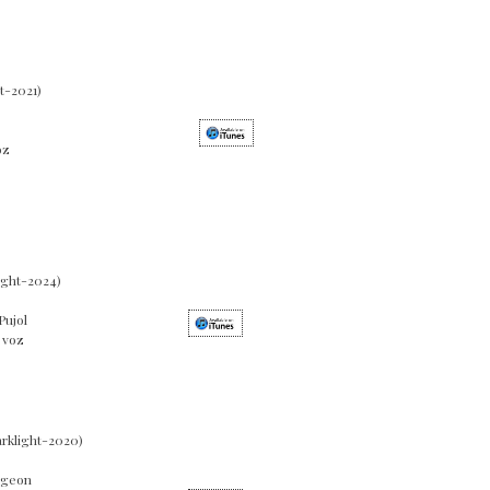
t-2021)
os & voz
ight-2024)
Pujol
 voz
arklight-2020)
bigeon