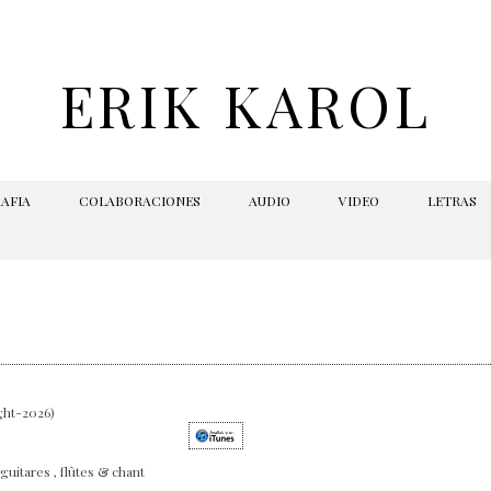
ERIK KAROL
AFIA
COLABORACIONES
AUDIO
VIDEO
LETRAS
ght-2026)
guitares , flûtes & chant