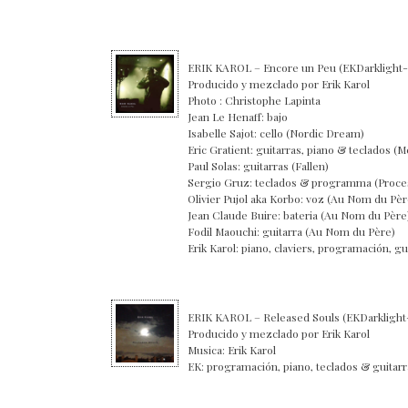
ERIK KAROL – Encore un Peu (EKDarklight
Producido y mezclado por Erik Karol
Photo : Christophe Lapinta
Jean Le Henaff: bajo
Isabelle Sajot: cello (Nordic Dream)
Eric Gratient: guitarras, piano & teclados (M
Paul Solas: guitarras (Fallen)
Sergio Gruz: teclados & programma (Proces
Olivier Pujol aka Korbo: voz (Au Nom du Pèr
Jean Claude Buire: bateria (Au Nom du Père
Fodil Maouchi: guitarra (Au Nom du Père)
Erik Karol: piano, claviers, programación, g
ERIK KAROL – Released Souls (EKDarklight
Producido y mezclado por Erik Karol
Musica: Erik Karol
EK: programación, piano, teclados & guitarr