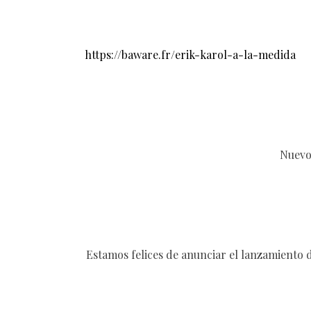
https://baware.fr/erik-karol-a-la-medida
Nuevo
Estamos felices de anunciar el lanzamiento