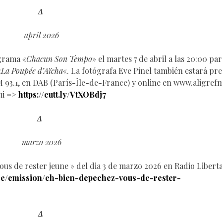
Δ
april 2026
ograma «
Chacun Son Tempo
» el martes 7 de abril a las 20:00 pa
«
La Poupée d’Aïcha
«. La fotógrafa Eve Pinel también estará pre
 93.1, en DAB (París-Île-de-France) y online en www.aligref
ui =>
https://cutt.ly/VtXOBdj7
Δ
marzo 2026
us de rester jeune » del dia 3 de marzo 2026 en Radio Libert
aire/emission/eh-bien-depechez-vous-de-rester-
Δ