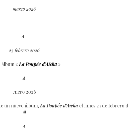
marzo 2026
Δ
23 febrero 2026
 álbum «
La Poupée d’Aïcha
».
Δ
enero 2026
 de un nuevo álbum,
La Poupée d’Aïcha
el lunes 23 de febrero 
!!!
Δ