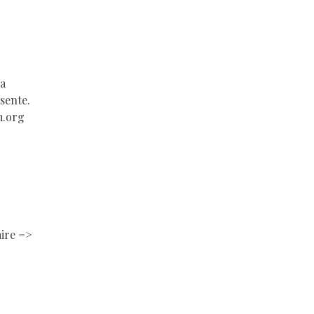
ra
sente.
m.org
aire =>