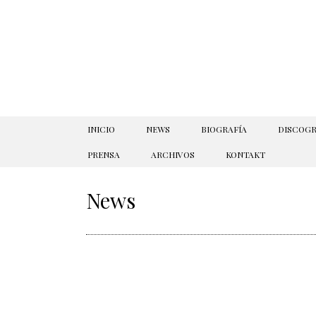
SKIP TO CONTENT
INICIO
NEWS
BIOGRAFÍA
DISCOGR
PRENSA
ARCHIVOS
KONTAKT
News