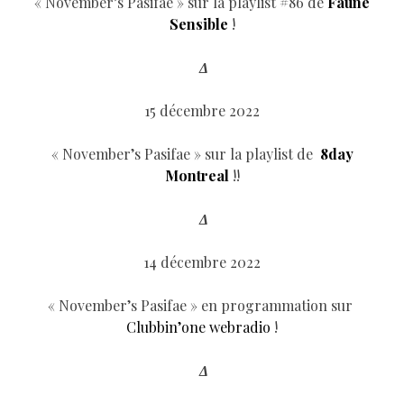
« November’s Pasifae » sur la playlist #86 de
Faune
Sensible
!
Δ
15 décembre 2022
« November’s Pasifae » sur la playlist de
8day
Montreal
!!
Δ
14 décembre 2022
« November’s Pasifae » en programmation sur
Clubbin’one webradio
!
Δ